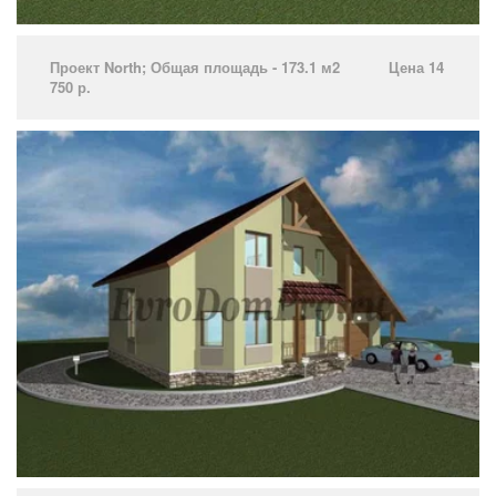
Проект North­; Общая площадь - 173.1 м2 Цена 14
750 р.­ ­