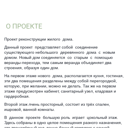
О ПРОЕКТЕ 
Проект реконструкции жилого  дома.
Данный проект  представляет собой  соединение  
существующего небольшого  деревянного  дома  с  новым  
домом. Новый дом соединяется  со  старым  с  помощью 
веранды-перехода, тем самым веранда объединяет два 
строения, образуя один дом.
На первом этаже нового  дома, располагается кухня, гостиная, 
эти два помещения разделены между собой перегородкой, 
которую, при желании, можно не делать. Так же на первом 
этаже предусмотрен кабинет, санитарный узел, кладовая и 
гардеробная.
Второй этаж лчень просторный, состоит из трёх спален, 
ишровой, ванной комнаты.
В  данном  проекте  большую роль  играет  цокольный этаж. 
Здесь собраны в одно целое помещения разного назначения, 
это тренажёрный зал, ванно-банный комплекс с сауной, 