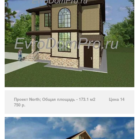
Проект North­; Общая площадь - 173.1 м2 Цена 14
750 р.­ ­