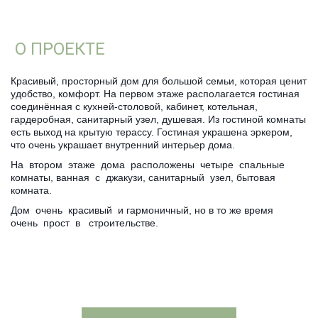
О ПРОЕКТЕ 
Красивый, просторный дом для большой семьи, которая ценит 
удобство, комфорт. На первом этаже располагается гостиная 
соединённая с кухней-столовой, кабинет, котельная, 
гардеробная, санитарный узел, душевая. Из гостиной комнаты 
есть выход на крытую терассу. Гостиная украшена эркером, 
что очень украшает внутренний интерьер дома. 
На  втором  этаже  дома  расположены  четыре  спальные  
комнаты, ванная  с  джакузи, санитарный  узел, бытовая  
комната.
Дом  очень  красивый  и гармоничный, но в то же время  
очень  прост  в   строительстве. 