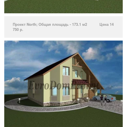
Проект North­; Общая площадь - 173.1 м2 Цена 14
750 р.­ ­