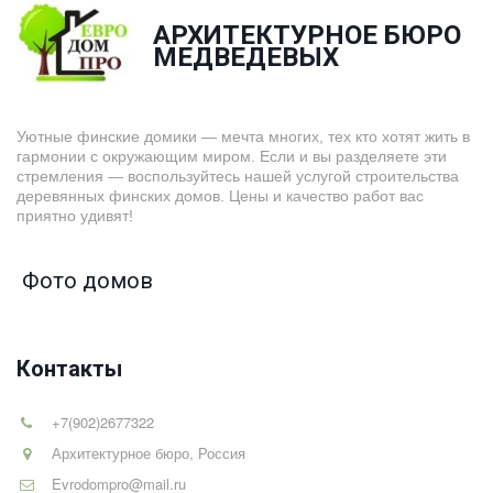
АРХИТЕКТУРНОЕ БЮРО
­МЕДВЕДЕВЫХ
Уютные финские домики — мечта многих, тех кто хотят жить в
гармонии с окружающим миром. Если и вы разделяете эти
стремления — воспользуйтесь нашей услугой строительства
деревянных финских домов. Цены и качество работ вас
приятно удивят!
Фото домов
Контакты
+7(902)2677322
Архитектурное бюро
,
Россия
Evrodompro@mail.ru