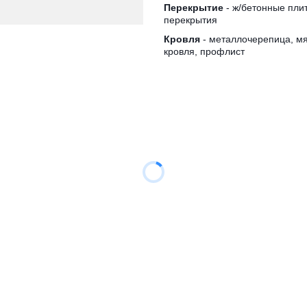
Перекрытие
- ж/бетонные пли
перекрытия
Кровля
- металлочерепица, м
кровля, профлист