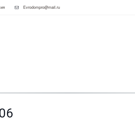
сия
Evrodompro@mail.ru
06