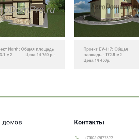
ект North­; Общая площадь
Проект EV-117; Общая
73.1 м2 Цена 14 750 р.­
площадь - 172.9 м2
­
Цена 14 450р.
­
 домов
Контакты
+7(902)2677322