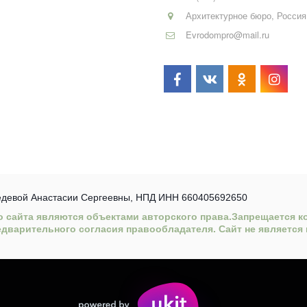
Архитектурное бюро
,
Россия
Evrodompro@mail.ru
едевой Анастасии Сергеевны, НПД ИНН 660405692650
о сайта являются объектами авторского права.Запрещается к
дварительного согласия правообладателя. Сайт не является 