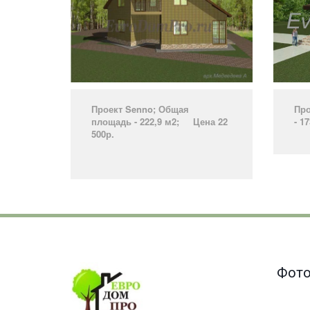
Проект Senno­; Общая
Про
площадь - 222,9 м2; Цена 22
- 1
500р.
­
Фото