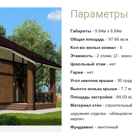
Параметры
Габариты
- 9.84м х 6.84м.
Общая площадь
- 97.66 кв.м.
Кол-во жилых комнат
- 5
Этажность
- 2 этажа, (2 - ман
Цокольный этаж
- нет
Гараж
- нет
Угол наклона крыши
- 30 град
Высота конька крыши
- 7.7 м
Площадь застройки
- 84,03 м
Материал стен
- строительный
наружняя отделка - облицово
кирпич
Фундамент
- ленточный