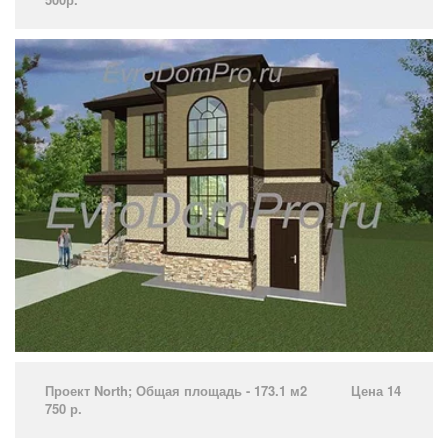
Проект North­; Общая площадь - 173.1 м2 Цена 14
750 р.­ ­