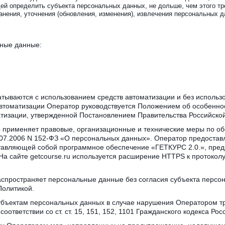
й определить субъекта персональных данных, не дольше, чем этого тр
ранения, уточнения (обновления, изменения), извлечения персональных 
ные данные:
тываются с использованием средств автоматизации и без использо
втоматизации Оператор руководствуется Положением об особеннос
тизации, утвержденной Постановлением Правительства Российской 
 применяет правовые, организационные и технические меры по о
27.07.2006 N 152-ФЗ «О персональных данных». Оператор предостав
редставляющей собой программное обеспечение «ГЕТКУРС 2.0.», пре
 На сайте getcourse.ru используется расширение HTTPS к протокол
распространяет персональные данные без согласия субъекта персо
Политикой.
субъектам персональных данных в случае нарушения Оператором тр
ответствии со ст. ст. 15, 151, 152, 1101 Гражданского кодекса Ро