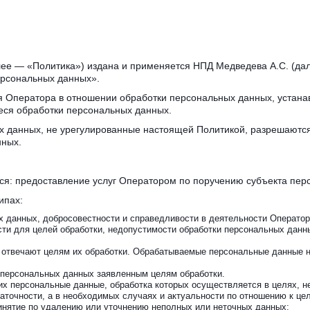
е — «Политика») издана и применяется НПД Медведева А.С. (далее —
ерсональных данных».
я Оператора в отношении обработки персональных данных, устана
еся обработки персональных данных.
х данных, не урегулированные настоящей Политикой, разрешаются 
нных.
ся: предоставление услуг Оператором по поручению субъекта пер
ипах:
х данных, добросовестности и справедливости в деятельности Оператор
ти для целей обработки, недопустимости обработки персональных данны
е отвечают целям их обработки. Обрабатываемые персональные данные 
 персональных данных заявленным целям обработки.
х персональные данные, обработка которых осуществляется в целях, н
аточности, а в необходимых случаях и актуальности по отношению к це
инятие по удалению или уточнению неполных или неточных данных;