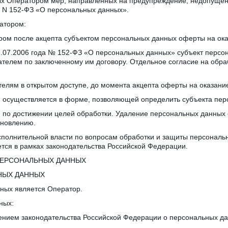
х Оператором мер, направленных на предупреждение, недопущение
06 N 152-ФЗ «О персональных данных».
атором:
ом после акцепта субъектом персональных данных оферты на оказ
 27.07.2006 года № 152-ФЗ «О персональных данных» субъект персо
телем по заключенному им договору. Отдельное согласие на обраб
елям в открытом доступе, до момента акцепта оферты на оказание
й осуществляется в форме, позволяющей определить субъекта пер
по достижении целей обработки. Удаление персональных данных 
ановлению.
полнительной власти по вопросам обработки и защиты персональн
тся в рамках законодательства Российской Федерации.
 ПЕРСОНАЛЬНЫХ ДАННЫХ
НЫХ ДАННЫХ
нных является Оператор.
ных:
ением законодательства Российской Федерации о персональных дан