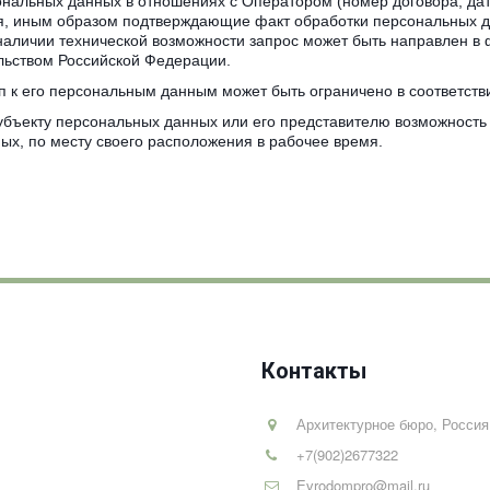
нальных данных в отношениях с Оператором (номер договора, дата
ия, иным образом подтверждающие факт обработки персональных д
наличии технической возможности запрос может быть направлен в 
ельством Российской Федерации.
уп к его персональным данным может быть ограничено в соответст
субъекту персональных данных или его представителю возможность
ых, по месту своего расположения в рабочее время.
Контакты
Архитектурное бюро
,
Россия
+7(902)2677322
Evrodompro@mail.ru