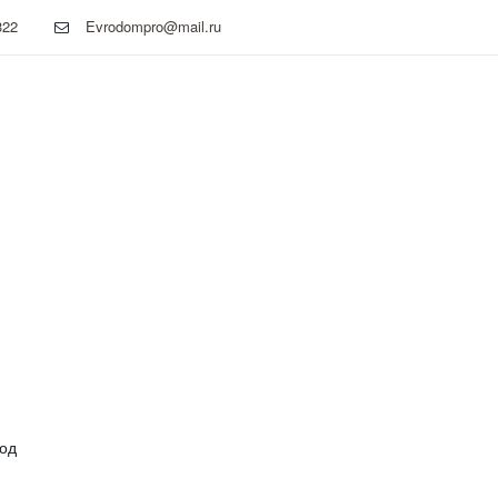
322
Evrodompro@mail.ru
од