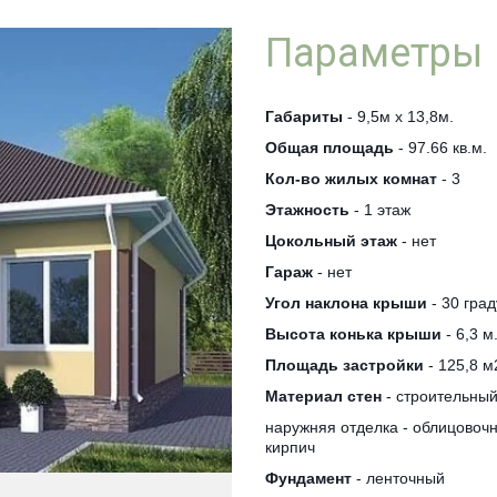
Параметры
Габариты
- 9,5м х 13,8м.
Общая площадь
- 97.66 кв.м.
Кол-во жилых комнат
- 3
Этажность
- 1 этаж
Цокольный этаж
- нет
Гараж
- нет
Угол наклона крыши
- 30 град
Высота конька крыши
- 6,3 м
Площадь застройки
- 125,8 м
Материал стен
- строительный
наружняя отделка - облицово
кирпич
Фундамент
- ленточный