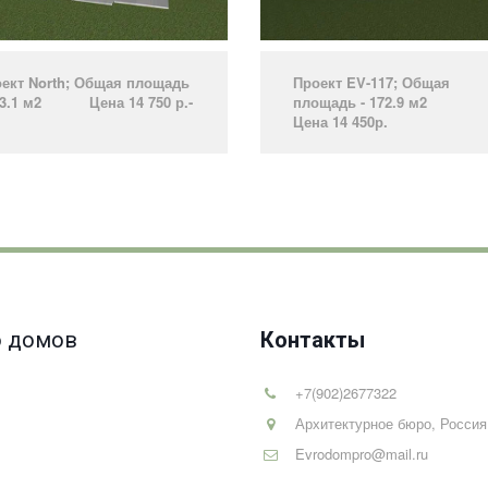
ект North­; Общая площадь
Проект EV-117; Общая
73.1 м2 Цена 14 750 р.­
площадь - 172.9 м2
­
Цена 14 450р.
­
 домов
Контакты
+7(902)2677322
Архитектурное бюро
,
Россия
Evrodompro@mail.ru