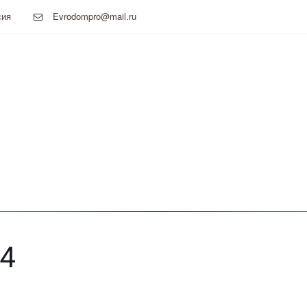
сия
Evrodompro@mail.ru
94