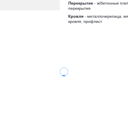
Перекрытие
- ж/бетонные пли
перекрытия
Кровля
- металлочерепица, м
кровля, профлист