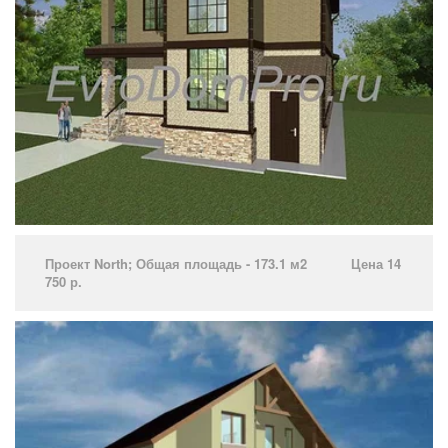
Проект North­; Общая площадь - 173.1 м2 Цена 14
750 р.­ ­