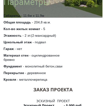
Параметры
Габариты
- 11,6м х 11,9м
Общая площадь
- 204,8 кв.м.
Кол-во жилых комнат
- 5
Этажность
- 2 эт.(2-мансардный)
Цокольный этаж
- подвал
Гараж
- нет
Материал стен
- оцилиндрованное
бревно
Фундамент
- монолитный бетон,сваи
Перекрытие
- деревянное
Кровля
- металлочерепица
ЗАКАЗ ПРОЕКТА
ЭСКИЗНЫЙ ПРОЕКТ
Эскизный Проект - 5 000 руб.