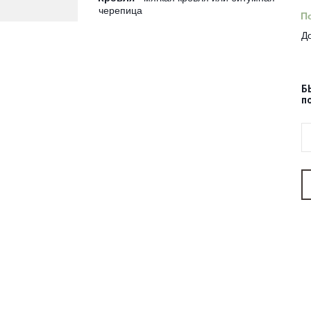
черепица
П
До
Б
п