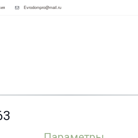
сия
Evrodompro@mail.ru
63
Параметры