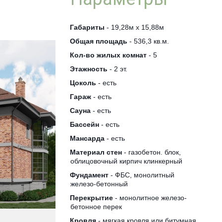
Габариты
 - 19,28м х 15,88м
Общая площадь
 - 536,3 кв.м.
Кол-во жилых комнат
 - 5
Этажность
 - 2 эт.
Цоколь
 - есть
Гараж
 - есть
Сауна
 - есть
Бассейн
 - есть
Мансарда
 - есть
Материал стен
 - газобетон. блок, 
облицовочный кирпич клинкерный
Фундамент
 - ФБС, монолитный 
железо-бетонный
Перекрытие
 - монолитное железо-
бетонное перек
Кровля
 - мягкая кровля или битумная 